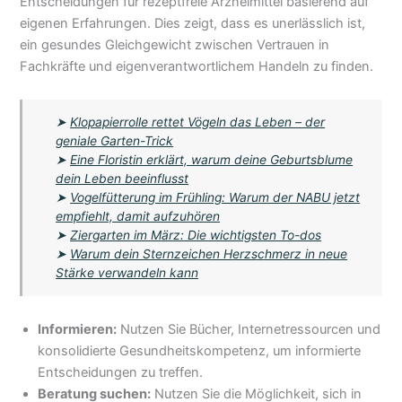
Entscheidungen für rezeptfreie Arzneimittel basierend auf
eigenen Erfahrungen. Dies zeigt, dass es unerlässlich ist,
ein gesundes Gleichgewicht zwischen Vertrauen in
Fachkräfte und eigenverantwortlichem Handeln zu finden.
➤
Klopapierrolle rettet Vögeln das Leben – der
geniale Garten-Trick
➤
Eine Floristin erklärt, warum deine Geburtsblume
dein Leben beeinflusst
➤
Vogelfütterung im Frühling: Warum der NABU jetzt
empfiehlt, damit aufzuhören
➤
Ziergarten im März: Die wichtigsten To-dos
➤
Warum dein Sternzeichen Herzschmerz in neue
Stärke verwandeln kann
Informieren:
Nutzen Sie Bücher, Internetressourcen und
konsolidierte Gesundheitskompetenz, um informierte
Entscheidungen zu treffen.
Beratung suchen:
Nutzen Sie die Möglichkeit, sich in