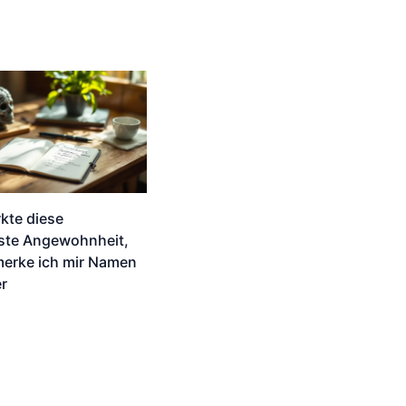
kte diese
te Angewohnheit,
merke ich mir Namen
er