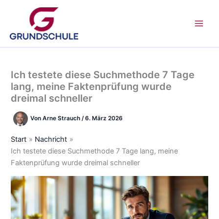
Zum
Inhalt
springen
Ich testete diese Suchmethode 7 Tage
lang, meine Faktenprüfung wurde
dreimal schneller
Von
Arne Strauch
/
6. März 2026
Start
Nachricht
Ich testete diese Suchmethode 7 Tage lang, meine
Faktenprüfung wurde dreimal schneller