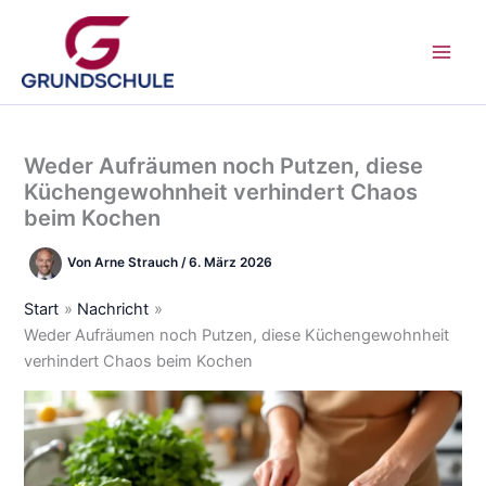
Zum
Inhalt
springen
Weder Aufräumen noch Putzen, diese
Küchengewohnheit verhindert Chaos
beim Kochen
Von
Arne Strauch
/
6. März 2026
Start
Nachricht
Weder Aufräumen noch Putzen, diese Küchengewohnheit
verhindert Chaos beim Kochen