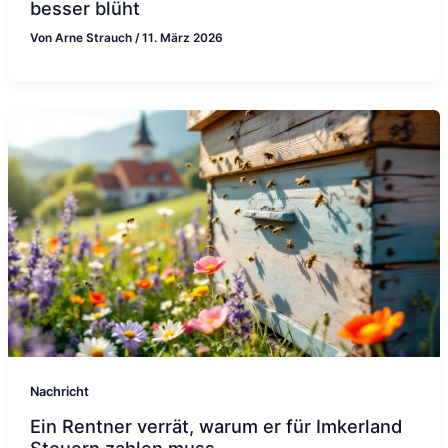
besser blüht
Von
Arne Strauch
/
11. März 2026
Nachricht
Ein Rentner verrät, warum er für Imkerland
Steuern zahlen muss